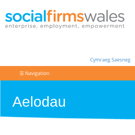
Cymraeg
Saesneg
☰ Navigation
Aelodau