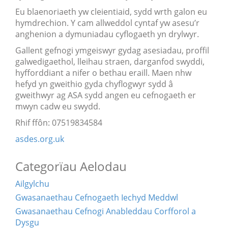
Eu blaenoriaeth yw cleientiaid, sydd wrth galon eu
hymdrechion. Y cam allweddol cyntaf yw asesu’r
anghenion a dymuniadau cyflogaeth yn drylwyr.
Gallent gefnogi ymgeiswyr gydag asesiadau, proffil
galwedigaethol, lleihau straen, darganfod swyddi,
hyfforddiant a nifer o bethau eraill. Maen nhw
hefyd yn gweithio gyda chyflogwyr sydd â
gweithwyr ag ASA sydd angen eu cefnogaeth er
mwyn cadw eu swydd.
Rhif ffôn: 07519834584
asdes.org.uk
Categorïau Aelodau
Ailgylchu
Gwasanaethau Cefnogaeth Iechyd Meddwl
Gwasanaethau Cefnogi Anableddau Corfforol a
Dysgu