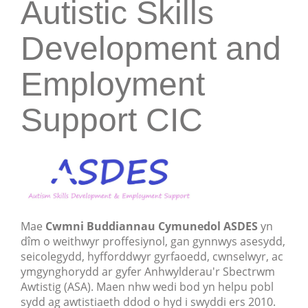
Autistic Skills
Development and
Employment
Support CIC
Mae
Cwmni Buddiannau Cymunedol
ASDES
yn
dîm o weithwyr proffesiynol, gan gynnwys asesydd,
seicolegydd, hyfforddwyr gyrfaoedd, cwnselwyr, ac
ymgynghorydd ar gyfer Anhwylderau'r Sbectrwm
Awtistig (ASA). Maen nhw wedi bod yn helpu pobl
sydd ag awtistiaeth ddod o hyd i swyddi ers 2010.