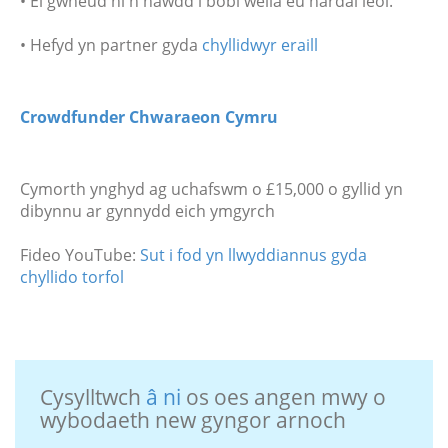
• Ei gwneud hi'n hawdd i bobl wella eu hardal leol.
•
Hefyd yn partner gyda
chyllidwyr eraill
Crowdfunder Chwaraeon Cymru
Cymorth ynghyd ag uchafswm o £15,000 o gyllid yn
dibynnu ar gynnydd eich ymgyrch
Fideo YouTube:
Sut i fod yn llwyddiannus gyda
chyllido torfol
Cysylltwch
â ni
os oes angen mwy o
wybodaeth new gyngor arnoch