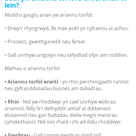
lein?
Modd o gasglu arian yw ariannu torfol:
• Drwy'r rhyngrwyd, lle mae pobl yn cyfrannu at achos.
• Prosiect, gweithgaredd neu fenter
• Gall unrhyw unigolyn neu sefydliad ofyn am roddion.
Mathau o ariannu torfol
• Ariannu torfol ecwiti
- yn rhoi perchnogaeth rannol
neu gyfranddaliadau busnes am daliad/au.
• Rhoi
- Nid yw rhoddwyr yn cael unrhyw wobrau
ariannol, felly fe'i defnyddir amlaf at ddibenion
elusennol neu gan fudiadau dielw megis mentrau
cymdeithasol. Nid oes rhaid i chi ad-dalu rhoddwyr.
• Gwobrau
- Gall cynnig gwobrau (ond nid