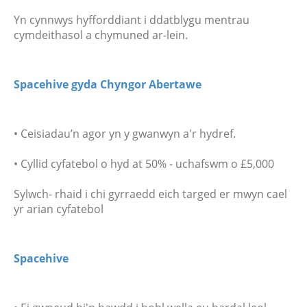
Yn cynnwys hyfforddiant i ddatblygu mentrau
cymdeithasol a chymuned ar-lein.
Spacehive gyda Chyngor Abertawe
• Ceisiadau’n agor yn y gwanwyn a'r hydref.
• Cyllid cyfatebol o hyd at 50% - uchafswm o £5,000
Sylwch- rhaid i chi gyrraedd eich targed er mwyn cael
yr arian cyfatebol
Spacehive