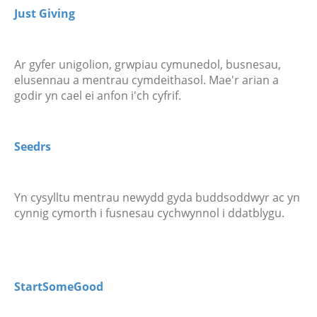
Just Giving
Ar gyfer unigolion, grwpiau cymunedol, busnesau,
elusennau a mentrau cymdeithasol. Mae'r arian a
godir yn cael ei anfon i'ch cyfrif.
Seedrs
Yn cysylltu mentrau newydd gyda buddsoddwyr ac yn
cynnig cymorth i fusnesau cychwynnol i ddatblygu.
StartSomeGood