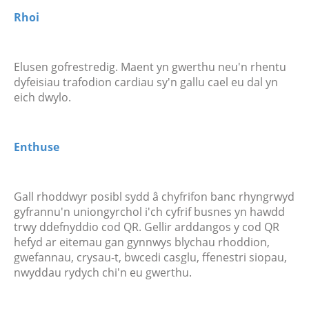
Rhoi
Elusen gofrestredig. Maent yn gwerthu neu'n rhentu
dyfeisiau trafodion cardiau sy'n gallu cael eu dal yn
eich dwylo.
Enthuse
Gall rhoddwyr posibl sydd â chyfrifon banc rhyngrwyd
gyfrannu'n uniongyrchol i'ch cyfrif busnes yn hawdd
trwy ddefnyddio cod QR. Gellir arddangos y cod QR
hefyd ar eitemau gan gynnwys blychau rhoddion,
gwefannau, crysau-t, bwcedi casglu, ffenestri siopau,
nwyddau rydych chi'n eu gwerthu.