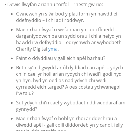
• Dewis llwyfan ariannu torfol – rhestr gwirio:
Gwnewch yn siŵr bod y platfform yn hawdd ei
ddefnyddio – i chi ac i roddwyr.
Mae'r rhan fwyaf o wefannau yn codi ffioedd –
darganfyddwch pa un sydd orau i chi a hefyd yn
hawdd i'w defnyddio – edrychwch ar wybodaeth
Charity Digital
yma
.
Faint o ddyddiau y gall eich apêl barhau?
Beth sy'n digwydd ar ôl dyddiad cau apêl – ydych
chi'n cael yr holl arian rydych chi wedi'i godi hyd
yn hyn, hyd yn oed os nad ydych chi wedi
cyrraedd eich targed? A oes costau ychwanegol
i'w talu?
Sut ydych chi'n cael y wybodaeth ddiweddaraf am
gynnydd?
Mae'r rhan fwyaf o bobl yn rhoi ar ddechrau a
diwedd apêl - gall colli diddordeb yn y canol, felly