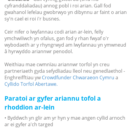
cyfranddaliadau) annog pobl i roi arian. Gall fod
gwahanol lefelau gwobrwyo yn dibynnu ar faint o arian
sy'n cael ei roi i'r busnes.
Ceir nifer o lwyfannau codi arian ar-lein, felly
ymchwiliwch yn ofalus, gan fod y rhan fwyaf o'r
wybodaeth ar y rhyngrwyd am lwyfannau yn ymwneud
â hyrwyddo ariannwr penodol.
Weithiau mae cwmnïau ariannwr torfol yn creu
partneriaeth gyda sefydliadau lleol neu genedlaethol -
Enghreifftiau yw
Crowdfunder Chwaraeon Cymru
a
Cyllido Torfol Abertawe.
Paratoi ar gyfer ariannu tofol a
rhoddion ar-lein
• Byddwch yn glir am yr hyn y mae angen cyllid arnoch
ar ei gyfer a'ch targed