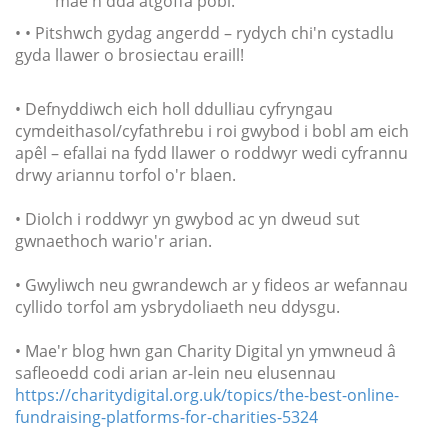
mae'n dda atgoffa pobl.
•
• Pitshwch gydag angerdd – rydych chi'n cystadlu
gyda llawer o brosiectau eraill!
• Defnyddiwch eich holl ddulliau cyfryngau
cymdeithasol/cyfathrebu i roi gwybod i bobl am eich
apêl – efallai na fydd llawer o roddwyr wedi cyfrannu
drwy ariannu torfol o'r blaen.
• Diolch i roddwyr yn gwybod ac yn dweud sut
gwnaethoch wario'r arian.
• Gwyliwch neu gwrandewch ar y fideos ar wefannau
cyllido torfol am ysbrydoliaeth neu ddysgu.
• Mae'r blog hwn gan Charity Digital yn ymwneud â
safleoedd codi arian ar-lein neu elusennau
https://charitydigital.org.uk/topics/the-best-online-
fundraising-platforms-for-charities-5324