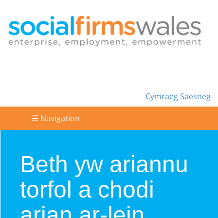
Cymraeg
Saesneg
☰ Navigation
Beth yw ariannu
torfol a chodi
arian ar-lein