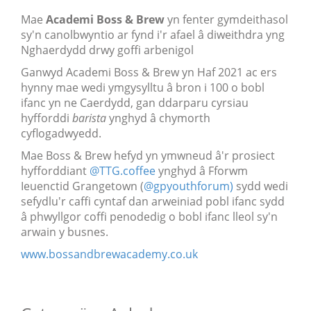
Mae
Academi Boss & Brew
yn fenter gymdeithasol
sy'n canolbwyntio ar fynd i'r afael â diweithdra yng
Nghaerdydd drwy goffi arbenigol
Ganwyd Academi Boss & Brew yn Haf 2021 ac ers
hynny mae wedi ymgysylltu â bron i 100 o bobl
ifanc yn ne Caerdydd, gan ddarparu cyrsiau
hyfforddi
barista
ynghyd â chymorth
cyflogadwyedd.
Mae Boss & Brew hefyd yn ymwneud â'r prosiect
hyfforddiant
@TTG.coffee
ynghyd â Fforwm
Ieuenctid Grangetown (
@gpyouthforum)
sydd wedi
sefydlu'r caffi cyntaf dan arweiniad pobl ifanc sydd
â phwyllgor coffi penodedig o bobl ifanc lleol sy'n
arwain y busnes.
www.bossandbrewacademy.co.uk