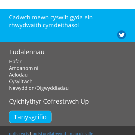
Cadwch mewn cyswllt gyda ein
rhwydwaith cymdeithasol
Tudalennau
Hafan
Amdanom ni
Aelodau
Cysylltwch
Newyddion/Digwyddiadau
Cylchlythyr Cofrestrwch Up
Tanysgrifio
polisi cwcis
|
polisi preifatrwydd
|
map o'r safle