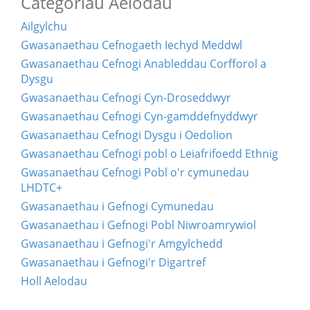
Categorïau Aelodau
Ailgylchu
Gwasanaethau Cefnogaeth Iechyd Meddwl
Gwasanaethau Cefnogi Anableddau Corfforol a
Dysgu
Gwasanaethau Cefnogi Cyn-Droseddwyr
Gwasanaethau Cefnogi Cyn-gamddefnyddwyr
Gwasanaethau Cefnogi Dysgu i Oedolion
Gwasanaethau Cefnogi pobl o Leiafrifoedd Ethnig
Gwasanaethau Cefnogi Pobl o'r cymunedau
LHDTC+
Gwasanaethau i Gefnogi Cymunedau
Gwasanaethau i Gefnogi Pobl Niwroamrywiol
Gwasanaethau i Gefnogi'r Amgylchedd
Gwasanaethau i Gefnogi'r Digartref
Holl Aelodau