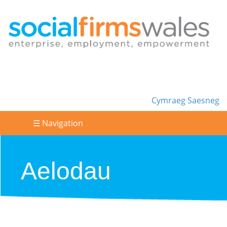
Cymraeg
Saesneg
☰ Navigation
Aelodau