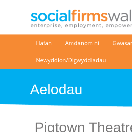
Hafan
Amdanom ni
Gwasa
Newyddion/Digwyddiadau
Aelodau
Pigtown Theat