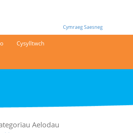
Cymraeg
Saesneg
no
Cysylltwch
ategorïau Aelodau