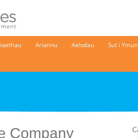
naethau
Ariannu
Aelodau
Sut i Ymu
C
re Company