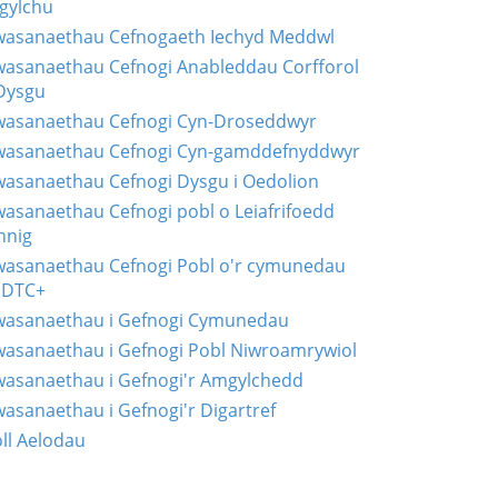
lgylchu
asanaethau Cefnogaeth Iechyd Meddwl
asanaethau Cefnogi Anableddau Corfforol
Dysgu
asanaethau Cefnogi Cyn-Droseddwyr
asanaethau Cefnogi Cyn-gamddefnyddwyr
asanaethau Cefnogi Dysgu i Oedolion
asanaethau Cefnogi pobl o Leiafrifoedd
hnig
asanaethau Cefnogi Pobl o'r cymunedau
HDTC+
asanaethau i Gefnogi Cymunedau
asanaethau i Gefnogi Pobl Niwroamrywiol
asanaethau i Gefnogi'r Amgylchedd
asanaethau i Gefnogi'r Digartref
ll Aelodau