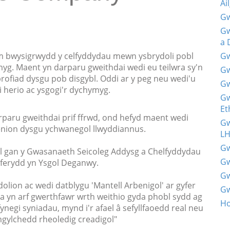
Ai
Gw
Gw
a 
 bwysigrwydd y celfyddydau mewn ysbrydoli pobl
Gw
ymyg. Maent yn darparu gweithdai wedi eu teilwra sy'n
Gw
profiad dysgu pob disgybl. Oddi ar y peg neu wedi'u
Gw
i herio ac ysgogi'r dychymyg.
Gw
Et
paru gweithdai prif ffrwd, ond hefyd maent wedi
Gw
henion dysgu ychwanegol llwyddiannus.
L
Gw
ol gan y Gwasanaeth Seicoleg Addysg a Chelfyddydau
Gw
eferydd yn Ysgol Deganwy.
Gw
lion ac wedi datblygu 'Mantell Arbenigol' ar gyfer
Gw
yn arf gwerthfawr wrth weithio gyda phobl sydd ag
Ho
negi syniadau, mynd i'r afael â sefyllfaoedd real neu
gylchedd rheoledig creadigol"