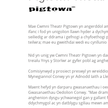
Mae Cwmni Theatr Pigtown yn angerddol am
ifanc i fod yn unigolion llawn hyder a dych
seiliedig ar ddrama i gefnogi a chyfoethogi 
teilwra; mae eu gweithdai wedi eu cynllunio 
Nid yn unig yw Cwmni Theatr Pigtown yn dar
treialu Ynys y Storïwr ar gyfer pobl ag ang
Comisiynwyd y prosiect preswyl yn wreiddi
Mynegiannol Conwy yn yr Adnodd Iaith a Ll
Maent hefyd yn darparu gwasanaethau i oedo
Gwasanaethau Oedolion Conwy. "Mae drama 
anghenion dysgu ychwanegol gan y gallant fy
ddychmygol ac yn datblygu sgiliau mewn am