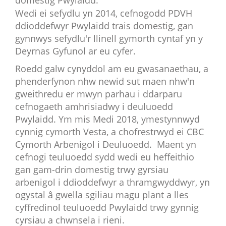
domestig Pwylaidd.
Wedi ei sefydlu yn 2014, cefnogodd PDVH
ddioddefwyr Pwylaidd trais domestig, gan
gynnwys sefydlu'r llinell gymorth cyntaf yn y
Deyrnas Gyfunol ar eu cyfer.
Roedd galw cynyddol am eu gwasanaethau, a
phenderfynon nhw newid sut maen nhw'n
gweithredu er mwyn parhau i ddarparu
cefnogaeth amhrisiadwy i deuluoedd
Pwylaidd. Ym mis Medi 2018, ymestynnwyd
cynnig cymorth Vesta, a chofrestrwyd ei CBC
Cymorth Arbenigol i Deuluoedd. Maent yn
cefnogi teuluoedd sydd wedi eu heffeithio
gan gam-drin domestig trwy gyrsiau
arbenigol i ddioddefwyr a thramgwyddwyr, yn
ogystal â gwella sgiliau magu plant a lles
cyffredinol teuluoedd Pwylaidd trwy gynnig
cyrsiau a chwnsela i rieni.