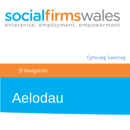
Cymraeg
Saesneg
☰ Navigation
Aelodau