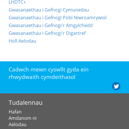
LHDTC+
Gwasanaethau i Gefnogi Cymunedau
Gwasanaethau i Gefnogi Pobl Niwroamrywiol
Gwasanaethau i Gefnogi'r Amgylchedd
Gwasanaethau i Gefnogi'r Digartref
Holl Aelodau
Cadwch mewn cyswllt gyda ein
rhwydwaith cymdeithasol
Tudalennau
Hafan
Amdanom ni
Aelodau