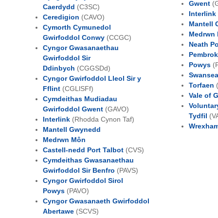
Gwent
(
Caerdydd
(C3SC)
Interlin
Ceredigion
(CAVO)
Mantell
Cymorth Cymunedol
Medrwn
Gwirfoddol Conwy
(CCGC)
Neath Po
Cyngor Gwasanaethau
Pembrok
Gwirfoddol Sir
Powys
(
Ddinbych
(CGGSDd)
Swanse
Cyngor Gwirfoddol Lleol Sir y
Torfaen
(
Fflint
(CGLlSFf)
Vale of 
Cymdeithas Mudiadau
Volunt
Gwirfoddol Gwent
(GAVO)
Tydfil
(V
Interlink
(Rhodda Cynon Taf)
Wrexha
Mantell Gwynedd
Medrwn Môn
Castell-nedd Port Talbot
(CVS)
Cymdeithas Gwasanaethau
Gwirfoddol Sir Benfro
(PAVS)
Cyngor Gwirfoddol Sirol
Powys
(PAVO)
Cyngor Gwasanaeth Gwirfoddol
Abertawe
(SCVS)