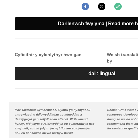
Darllenwch fwy yma | Read more h
Cyfieithir y cylchlythyr hwn gan
Welsh translati
by
dai : lingual
Mae Cwmnïau Cymdeithasol Cymru yn hysbysebu
Social Firms Wales 
amrywiaeth o ddigwyddiadau ac adnoddau a
resources developed
datblygwyd gan sefydliadau allanol. Wrth wneud
doing so we do not 
hynny, nid ydym o reidrwydd yn eu cymeradwyo nac
recommend them and
argymell, ac nid ydym yn gyfrifol am eu cynnwys
for content or qualit
neu eu hansawdd mewn unrhyw ffordd