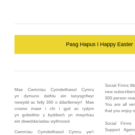
Pasg Hapus I Happy Easter
Social Firms Wa
Mae Cwmnïau Cymdeithasol Cymru
new subscriber
yn dymuno dathlu ein tanysgrifwyr
300 person rea
newydd ac felly 300 o ddarllenwyr! Mae
You are all v
croeso mawr i chi i gyd ac rydym
that you enjoy 
yn gobeithio y byddwch yn mwynhau
ein diweddariadau wythnosol.
Social Firms
Support Agenc
Cwmnïau Cymdeithasol Cymru yw'r