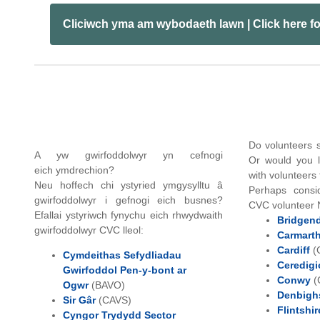
Cliciwch yma am wybodaeth lawn | Click here for
Do volunteers 
A yw gwirfoddolwyr yn cefnogi
Or would you l
eich ymdrechion?
with volunteers
Neu hoffech chi ystyried ymgysylltu â
Perhaps consid
gwirfoddolwyr i gefnogi eich busnes?
CVC volunteer 
Efallai ystyriwch fynychu eich rhwydwaith
Bridgen
gwirfoddolwyr CVC lleol:
Carmart
Cardiff
(
Cymdeithas Sefydliadau
Ceredigi
Gwirfoddol Pen-y-bont ar
Conwy
(
Ogwr
(BAVO)
Denbigh
Sir Gâr
(CAVS)
Flintshir
Cyngor Trydydd Sector