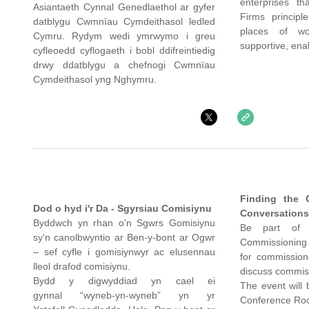
enterprises th
Asiantaeth Cynnal Genedlaethol ar gyfer
Firms principl
datblygu Cwmnïau Cymdeithasol ledled
places of wo
Cymru. Rydym wedi ymrwymo i greu
supportive, ena
cyfleoedd cyflogaeth i bobl ddifreintiedig
drwy ddatblygu a chefnogi Cwmnïau
Cymdeithasol yng Nghymru.
Finding the 
Dod o hyd i'r Da - Sgyrsiau Comisiynu
Conversations
Byddwch yn rhan o'n Sgwrs Gomisiynu
Be part of 
sy'n canolbwyntio ar Ben-y-bont ar Ogwr
Commissioning 
– sef cyfle i gomisiynwyr ac elusennau
for commissione
lleol drafod comisiynu.
discuss commis
Bydd y digwyddiad yn cael ei
The event will 
gynnal “wyneb-yn-wyneb” yn yr
Conference Ro