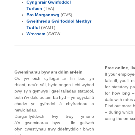
Cynghrair Gwirfoddol
Torfaen
(TVA)
Bro Morgannwg
(GVS)
G
weithredu Gwirfoddol Merthyr
Tudful
(VAMT)
Wrecsam
(AVOW
Free online, li
Gweminarau byw am ddim ar-lein
If your employe
Os yw eich cyflogai ar fin bod yn
falls ill, you’l
rhiant, neu'n sâl, bydd angen i chi wybod
for statutory 
pwy sy'n gymwys i gael taliadau statudol,
for how long –
beth i'w dalu ac am ba hyd – yn ogystal â
date with rates
chadw yn gyfredol â chyfraddau a
Find out more b
newidiadau.
– during which
Darganfyddwch fwy trwy ymuno
using the on-sc
â'n gweminarau byw – lle gallwch
ofyn cwestiynau trwy ddefnyddio'r blwch