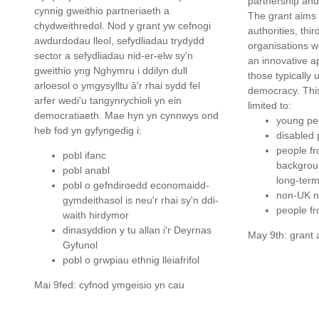
partnership and
cynnig gweithio partneriaeth a
The grant aims 
chydweithredol. Nod y grant yw cefnogi
authorities, thir
awdurdodau lleol, sefydliadau trydydd
organisations w
sector a sefydliadau nid-er-elw sy'n
an innovative 
gweithio yng Nghymru i ddilyn dull
those typically
arloesol o ymgysylltu â'r rhai sydd fel
democracy. This
arfer wedi'u tangynrychioli yn ein
limited to:
democratiaeth. Mae hyn yn cynnwys ond
young pe
heb fod yn gyfyngedig i:
disabled 
people f
pobl ifanc
backgrou
pobl anabl
long-ter
pobl o gefndiroedd economaidd-
non-UK n
gymdeithasol is neu'r rhai sy'n ddi-
people fr
waith hirdymor
dinasyddion y tu allan i'r Deyrnas
May 9th: grant 
Gyfunol
pobl o grwpiau ethnig lleiafrifol
Mai 9fed: cyfnod ymgeisio yn cau