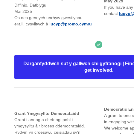
May 2025
Diffinio, Datblygu.
​If you have any
Mai 2025
contact
lucyp
Os oes gennych unrhyw gwestiynau
eraill, cysylltwch â
lucyp@promo.cymru
Darganfyddwch sut y gallwch chi gyfranogi | Fi
get involved.
Democratic E
Grant Ymgysylltu Democrataidd
A grant to enco
Grant i annog a chefnogi pobl i
in engaging wit
ymgysylltu â'r broses ddemocrataidd.
We welcome app
Rydym yn croesawu ceisiadau sy'n