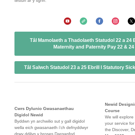
testun ar y sgrin.
Tâl Mamolaeth a Thadolaeth Statudol 22 a 24 Eb
Maternity and Paternity Pay 22 & 24 
Tâl Salwch Statudol 23 a 25 Ebrill I Statutory Sic
Newid Designin
Cwrs Dylunio Gwasanaethau
Course
Digidol Newid
We will explore
Byddwn yn archwilio sut y gall digidol
your service for
wella eich gwasanaeth i'ch defnyddwyr
the Discover, D
drwy ddilyn y broses Darganfod,