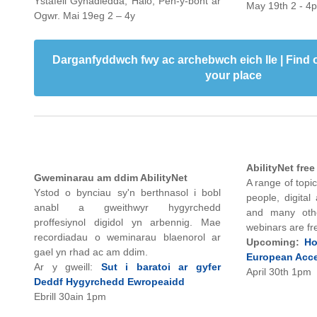
Ystafell Gynadledda, Halo, Pen-y-bont ar
May 19th 2 - 
Ogwr. Mai 19eg 2 – 4y
Darganfyddwch fwy ac archebwch eich lle | Find
your place
AbilityNet fre
Gweminarau am ddim AbilityNet
A range of topi
Ystod o bynciau sy'n berthnasol i bobl
people, digital 
anabl a gweithwyr hygyrchedd
and many othe
proffesiynol digidol yn arbennig. Mae
webinars are fr
recordiadau o weminarau blaenorol ar
Upcoming:
Ho
gael yn rhad ac am ddim.
European Acces
Ar y gweill:
Sut i baratoi ar gyfer
April 30th 1pm
Deddf Hygyrchedd Ewropeaidd
Ebrill 30ain 1pm