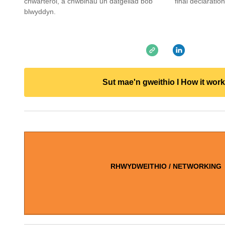
chwarterol, a chwblhau un datgeliad bob
final declaratio
blwyddyn.
Sut mae'n gweithio I How it wor
RHWYDWEITHIO / NETWORKING