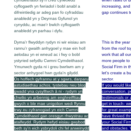
cymdeithasol sy'n creu cyfleoedd
when rates of di
cyflogaeth yn fwriadol i bobl anabl a
increasing, and
difreintiedig ar adeg pan fo cyfraddau
gap continues t
anabledd yn y Deyrnas Gyfunol yn
cynyddu, ac mae'r bwlch cyflogaeth
anabledd yn parhau i dyfu.
Dyma'r flwyddyn rydyn ni wir eisiau am
This is the year
rannu’r gwaith anhygoel y mae ein holl
from the roof t
aelodau yn ei wneud ac i fwy o bobl
work that all o
ystyried sefydlu Cwmni Cymdeithasol.
more people to 
Ymunwch gyda ni i greu bwrlwm am y
Social Firm in t
sector anhygoel hwn gyda'n gilydd.
let’s create a b
Os hoffech gyfrannu at y sgwrs, darparu
sector.
astudiaethau achos, tystebau neu blog
If you would lik
gwadd yna cysylltwch â ni - rydym yn
conversation, p
chwilio yn arbennig am enghreifftiau
testimonials or
gwych o ble mae unigolion wedi ffynnu
get in touch- we
trwy eu cyfranogiad yn eich Cwmni
for great examp
Cymdeithasol gan oresgyn rhwystrau ac
have thrived thr
atalfeydd. Rydym hefyd eisiau gwybod
your Social Fir
beth sy'n eich ysbrydoli chi fel arweinydd
and obstacles.