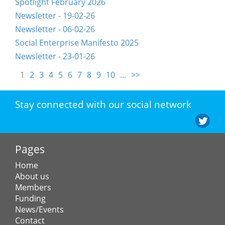
Spotlight February 2026
Newsletter - 19-02-26
Newsletter - 06-02-26
Social Enterprise Manifesto 2025
Newsletter - 23-01-26
1
2
3
4
5
6
7
8
9
10
...
>>
Stay connected with our social network
Pages
Home
About us
Members
Funding
News/Events
Contact