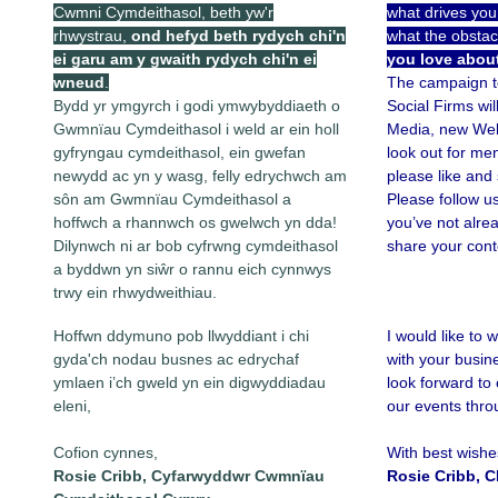
Cwmni Cymdeithasol, beth yw'r
what drives you
rhwystrau,
ond hefyd beth rydych chi'n
what the obstac
ei garu am y gwaith rydych chi'n ei
you love abou
wneud
.
The campaign t
Bydd yr ymgyrch i godi ymwybyddiaeth o
Social Firms wil
Gwmnïau Cymdeithasol i weld ar ein holl
Media, new Webs
gyfryngau cymdeithasol, ein gwefan
look out for me
newydd ac yn y wasg, felly edrychwch am
please like and
sôn am Gwmnïau Cymdeithasol a
Please follow us
hoffwch a rhannwch os gwelwch yn dda!
you’ve not alre
Dilynwch ni ar bob cyfrwng cymdeithasol
share your cont
a byddwn yn siŵr o rannu eich cynnwys
trwy ein rhwydweithiau.
Hoffwn ddymuno pob llwyddiant i chi
I would like to
gyda'ch nodau busnes ac edrychaf
with your busin
ymlaen i’ch gweld yn ein digwyddiadau
look forward to 
eleni,
our events thro
Cofion cynnes,
With best wishe
Rosie Cribb, Cyfarwyddwr Cwmnïau
Rosie Cribb, C