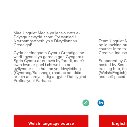
Mae Unquiet Media yn lansio cwrs e-
Ddysgu newydd sbon: Cyflwyniad i
Niwroamrywiaeth yn y Diwydiannau
Team Unquiet Me
Creadigol!
be launching o
course: Intro to
Gyda chefnogaeth Cymru Greadigol ac
Creative Indust
wedi'i gynnal yn garedig gan Gynghrair
Sgrin Cymru ar eu hwb hyfforddi, mae'r
Supported by Cr
cwrs hwn ar gael i chi weithio ar
hosted by Scree
gyflymder eich hun ac yn ddwyieithog
training hub, thi
(Cymraeg/Saesneg), rhad ac am ddim,
(Welsh/English)
ar-lein ac ardystiedig ar gyfer Datblygiad
and self-paced,
Proffesiynol Parhaus.
Welsh language course
English