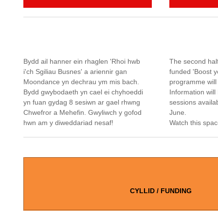
Bydd ail hanner ein rhaglen 'Rhoi hwb
The second hal
i'ch Sgiliau Busnes' a ariennir gan
funded 'Boost y
Moondance yn dechrau ym mis bach.
programme will
Bydd gwybodaeth yn cael ei chyhoeddi
Information will
yn fuan gydag 8 sesiwn ar gael rhwng
sessions avail
Chwefror a Mehefin. Gwyliwch y gofod
June.
hwn am y diweddariad nesaf!
Watch this spac
CYLLID / FUNDING