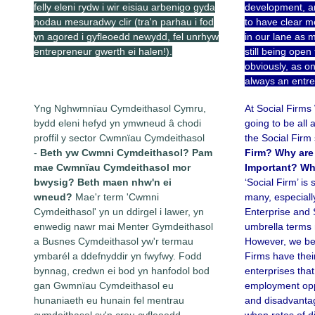
felly eleni rydw i wir eisiau arbenigo gyda
development, an
nodau mesuradwy clir (tra'n parhau i fod
to have clear m
yn agored i gyfleoedd newydd, fel unrhyw
in our lane as 
entrepreneur gwerth ei halen!).
still being open
obviously, as o
always an entre
Yng Nghwmnïau Cymdeithasol Cymru,
At Social Firms 
bydd eleni hefyd yn ymwneud â chodi
going to be all a
proffil y sector Cwmnïau Cymdeithasol
the Social Firm
-
Beth yw Cwmni Cymdeithasol? Pam
Firm? Why are 
mae Cwmnïau Cymdeithasol mor
Important? Wh
bwysig? Beth maen nhw'n ei
‘Social Firm’ is
wneud?
Mae'r term 'Cwmni
many, especiall
Cymdeithasol' yn un ddirgel i lawer, yn
Enterprise and 
enwedig nawr mai Menter Gymdeithasol
umbrella terms
a Busnes Cymdeithasol yw'r termau
However, we beli
ymbarél a ddefnyddir yn fwyfwy. Fodd
Firms have their
bynnag, credwn ei bod yn hanfodol bod
enterprises that
gan Gwmnïau Cymdeithasol eu
employment oppo
hunaniaeth eu hunain fel mentrau
and disadvanta