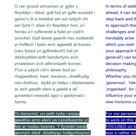
O ran gosod amcanion ar gyfer y
In terms of sett
flwyddyn i ddod, gall fod yn gyfle euraidd i
ahead, it can b
gamu'n ôl a meddwl am sut rydych chi
step back and 
am fynd i'r afael â'r flwyddyn hon, a'r
to approach th
heriau a'r cyfleoedd a fydd yn codi’n
challenges and o
anochel. Gall dewis gwerth neu nodwedd
inevitably arise.
yr hoffech i lywio eich agwedd at fusnes
which you wish
(neu fywyd yn gyffredinol!) fod yn
your approach to
ddefnyddiol wrth benderfynu eich
general!) can be
ymatebion a'ch athroniaeth fusnes.
decision making
P'un a ydych chi'n dewis bod yn
philosophy.
rhagweithiol, hael, mentrus, chwilfrydig
Whether you cho
neu drefnus, bydd yn helpu i ddylanwadu
‘generous’, ‘risk
ar eich gwaith eleni a gweld a all
‘organised’, for
gorwelion newydd agor o ganlyniad i
influence your w
hynny.
new horizons ca
Yn bersonol, un peth rydw i eisiau
For me personal
gweithio arno eleni yw canolbwyntio yn
to work on this 
fwy ar nodau busnes. Y llynedd roedd
FOCUSED on bus
gennym ddull ddatblygu hollgynhwysol,
was a rather sc