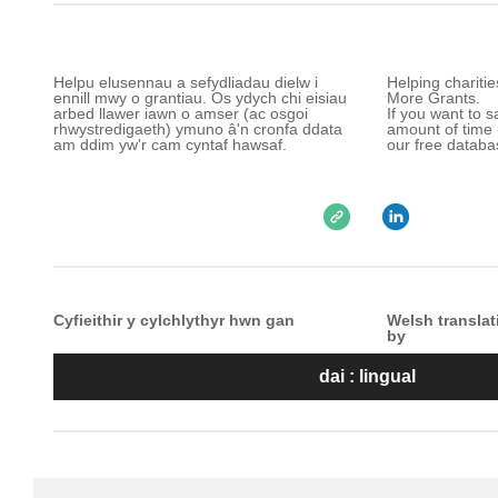
Helpu elusennau a sefydliadau dielw i
Helping chariti
ennill mwy o grantiau. Os ydych chi eisiau
More Grants.
arbed llawer iawn o amser (ac osgoi
If you want to 
rhwystredigaeth) ymuno â'n cronfa ddata
amount of time (
am ddim yw'r cam cyntaf hawsaf.
our free databas
Cyfieithir y cylchlythyr hwn gan
Welsh translat
by
dai : lingual