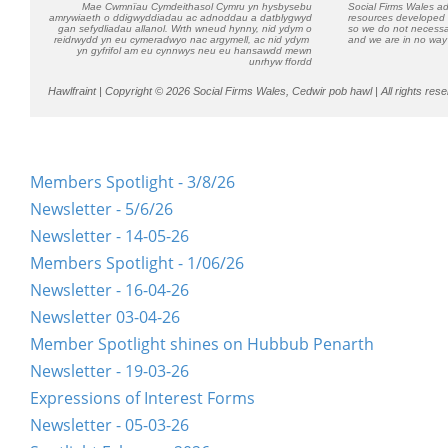
Mae Cwmnïau Cymdeithasol Cymru yn hysbysebu
Social Firms Wales ad
amrywiaeth o ddigwyddiadau ac adnoddau a datblygwyd
resources developed b
gan sefydliadau allanol. Wrth wneud hynny, nid ydym o
so we do not necessa
reidrwydd yn eu cymeradwyo nac argymell, ac nid ydym
and we are in no way 
yn gyfrifol am eu cynnwys neu eu hansawdd mewn
unrhyw ffordd
Hawlfraint |
Copyright © 2026 Social Firms Wales, Cedwir pob hawl |
All rights res
Members Spotlight - 3/8/26
Newsletter - 5/6/26
Newsletter - 14-05-26
Members Spotlight - 1/06/26
Newsletter - 16-04-26
Newsletter 03-04-26
Member Spotlight shines on Hubbub Penarth
Newsletter - 19-03-26
Expressions of Interest Forms
Newsletter - 05-03-26