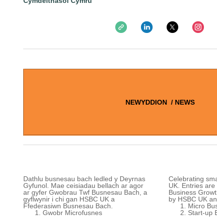
Cymdeithasol Cymru
NEWYDDION / NEWS
Dathlu busnesau bach ledled y Deyrnas
Celebrating sma
Gyfunol. Mae ceisiadau bellach ar agor
UK. Entries are
ar gyfer Gwobrau Twf Busnesau Bach, a
Business Growt
gyflwynir i chi gan HSBC UK a
by HSBC UK an
Ffederasiwn Busnesau Bach.
Micro Bu
Gwobr Microfusnes
Start-up