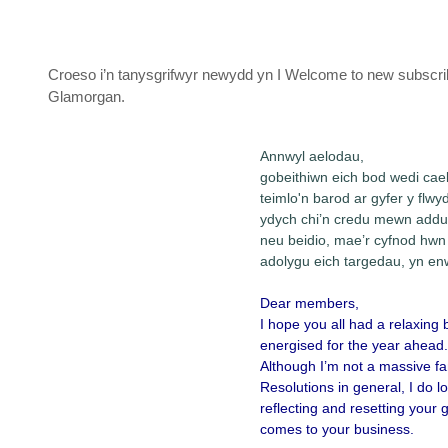
Croeso i’n tanysgrifwyr newydd yn I Welcome to new subscrib
Glamorgan.
Annwyl aelodau,
gobeithiwn eich bod wedi cae
teimlo'n barod ar gyfer y flwy
ydych chi’n credu mewn add
neu beidio, mae’r cyfnod hwn
adolygu eich targedau, yn en
Dear members,
I hope you all had a relaxing 
energised for the year ahead
Although I’m not a massive f
Resolutions in general, I do lo
reflecting and resetting your 
comes to your business.