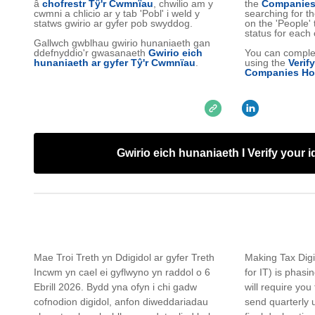
â
chofrestr Tŷ'r Cwmnïau
, chwilio am y
the
Companies 
cwmni a chlicio ar y tab 'Pobl' i weld y
searching for t
statws gwirio ar gyfer pob swyddog.
on the 'People' 
status for each o
Gallwch gwblhau gwirio hunaniaeth gan
ddefnyddio'r gwasanaeth
Gwirio eich
You can complete
hunaniaeth ar gyfer Tŷ'r Cwmnïau
.
using the
Verify
Companies Ho
Gwirio eich hunaniaeth I Verify your i
Mae Troi Treth yn Ddigidol ar gyfer Treth
Making Tax Digi
Incwm yn cael ei gyflwyno yn raddol o 6
for IT) is phasi
Ebrill 2026. Bydd yna ofyn i chi gadw
will require you
cofnodion digidol, anfon diweddariadau
send quarterly