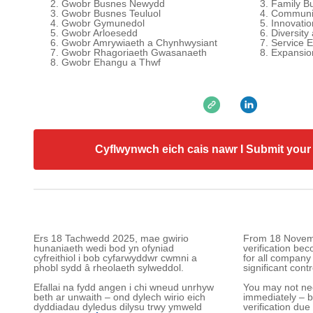
Gwobr Busnes Newydd
Family B
Gwobr Busnes Teuluol
Communi
Gwobr Gymunedol
Innovati
Gwobr Arloesedd
Diversity
Gwobr Amrywiaeth a Chynhwysiant
Service 
Gwobr Rhagoriaeth Gwasanaeth
Expansio
Gwobr Ehangu a Thwf
Cyflwynwch eich cais nawr I Submit your
Ers 18 Tachwedd 2025, mae gwirio
From 18 Novemb
hunaniaeth wedi bod yn ofyniad
verification be
cyfreithiol i bob cyfarwyddwr cwmni a
for all company
phobl sydd â rheolaeth sylweddol.
significant contr
Efallai na fydd angen i chi wneud unrhyw
You may not ne
beth ar unwaith – ond dylech wirio eich
immediately – b
dyddiadau dyledus dilysu trwy ymweld
verification due