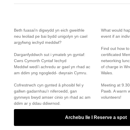
Beth fuasai'n digwydd yn eich gweithle
What would hap
neu leoliad pe bai bydd unigolyn yn cael
event if an indi
argyfwng iechyd meddwl?
Find out how to 
Darganfyddwch sut i ymateb yn gyntaf:
certificated Me
Cwrs Cymorth Cyntaf Iechyd
networking lunch
Meddwl wedi'i achredu ar gael yn rhad ac
of charge in Wr
am ddim yng ngogledd- dwyrain Cymru.
Wales.
Cofrestrwch cyn gynted â phosibl fel y
Meeting at 9.3
gallwn gadarnhau'r niferoedd, gan
Pawb. A warm w
gynnwys bwyd amser cinio yn rhad ac am
volunteers!
ddim ar y ddau ddiwrnod.
Archebu lle I Reserve a spot