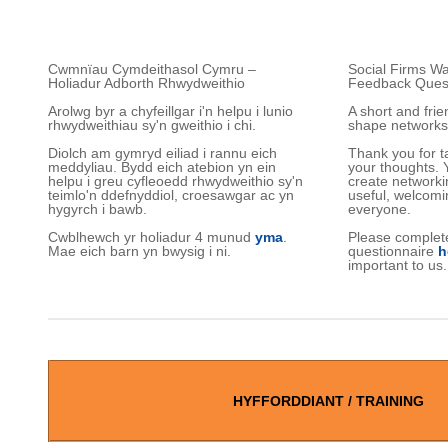
Cwmnïau Cymdeithasol Cymru –
Social Firms W
Holiadur Adborth Rhwydweithio
Feedback Quest
Arolwg byr a chyfeillgar i'n helpu i lunio
A short and frie
rhwydweithiau sy'n gweithio i chi.
shape networks 
Diolch am gymryd eiliad i rannu eich
Thank you for 
meddyliau. Bydd eich atebion yn ein
your thoughts. 
helpu i greu cyfleoedd rhwydweithio sy'n
create networkin
teimlo'n ddefnyddiol, croesawgar ac yn
useful, welcomi
hygyrch i bawb.
everyone.
Cwblhewch yr holiadur 4 munud
yma
.
Please complet
Mae eich barn yn bwysig i ni.
questionnaire
h
important to us.
HYFFORDDIANT / TRAINING