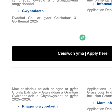
cymunedau gwledig a chynaliadwyedd
environmental su
amgylcheddol.
Informat
Application Dea
Gwybodaeth
Dyddiad Cau ar gyfer Ceisiadau: 31
Gorffennaf 2025
Ceisiwch yma | Apply here
Mae ceisiadau bellach ar agor ar gyfer
Applications
Cronfa Balchder y Gwreiddiau a Grantiau
Grassroots Pri
Cydraddoldeb a Chynhwysiant ar gyfer
Inclusion Grant
2025–2026.
More inf
Rhagor o wybodaeth
Application Dea