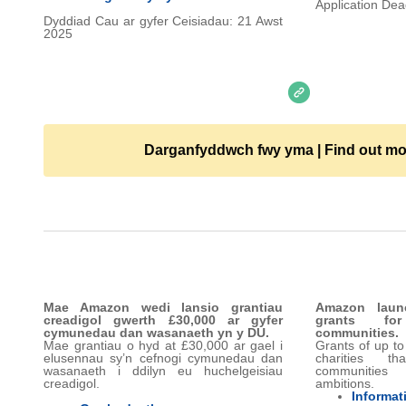
Application Dea
Dyddiad Cau ar gyfer Ceisiadau: 21 Awst
2025
Darganfyddwch fwy yma | Find out mo
Mae Amazon wedi lansio grantiau
Amazon launc
creadigol gwerth £30,000 ar gyfer
grants fo
cymunedau dan wasanaeth yn y DU.
communities.
Mae grantiau o hyd at £30,000 ar gael i
Grants of up to
elusennau sy’n cefnogi cymunedau dan
charities t
wasanaeth i ddilyn eu huchelgeisiau
communities 
creadigol.
ambitions.
Informat