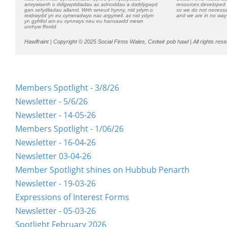
amrywiaeth o ddigwyddiadau ac adnoddau a datblygwyd
resources developed b
gan sefydliadau allanol. Wrth wneud hynny, nid ydym o
so we do not necessa
reidrwydd yn eu cymeradwyo nac argymell, ac nid ydym
and we are in no way 
yn gyfrifol am eu cynnwys neu eu hansawdd mewn
unrhyw ffordd
Hawlfraint |
Copyright © 2025 Social Firms Wales, Cedwir pob hawl |
All rights res
Members Spotlight - 3/8/26
Newsletter - 5/6/26
Newsletter - 14-05-26
Members Spotlight - 1/06/26
Newsletter - 16-04-26
Newsletter 03-04-26
Member Spotlight shines on Hubbub Penarth
Newsletter - 19-03-26
Expressions of Interest Forms
Newsletter - 05-03-26
Spotlight February 2026