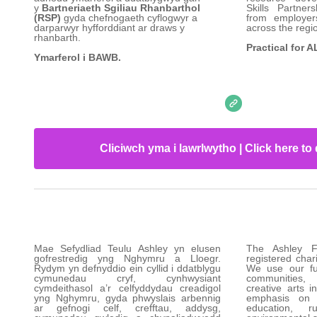
y
Bartneriaeth Sgiliau Rhanbarthol
Skills Partner
(RSP)
gyda chefnogaeth cyflogwyr a
from employers
darparwyr hyfforddiant ar draws y
across the regi
rhanbarth.
Practical for A
Ymarferol i BAWB.
Cliciwch yma i lawrlwytho | Click here t
Mae Sefydliad Teulu Ashley yn elusen
The Ashley F
gofrestredig yng Nghymru a Lloegr.
registered char
Rydym yn defnyddio ein cyllid i ddatblygu
We use our fu
cymunedau cryf, cynhwysiant
communities,
cymdeithasol a’r celfyddydau creadigol
creative arts i
yng Nghymru, gyda phwyslais arbennig
emphasis on s
ar gefnogi celf, crefftau, addysg,
education, r