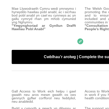
Mae Llywodraeth Cymru wedi ymrwymo i
The Welsh Gov
hyrwyddo hawliau pobl anabl, ac i sicrhau
promoting the r
bod pobl anabl yn cael eu cynnwys ac yn
and to ensur
gallu cymryd rhan ym mhob cymuned
included and a
yng Nghymru.
communities in
“Ymgynghoriad ar Gynllun Drafft
"Consultation
Hawliau Pobl Anabl”
People’s Right
Cwblhau'r arolwg | Complete the s
Gall Access to Work eich helpu i gael
Access to Work
gwaith neu aros mewn gwaith os oes
in work if you 
gennych gyflwr corfforol neu feddyliol,
health condition 
neu anabledd.
Bydd y cymorth a gewch yn dibynnu ar
The support yo