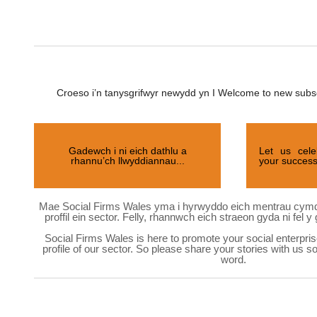
Croeso i’n tanysgrifwyr newydd yn I Welcome to new subsc
Gadewch i ni eich dathlu a
Let us cel
rhannu’ch llwyddiannau...
your success
Mae Social Firms Wales yma i hyrwyddo eich mentrau cymdei
proffil ein sector. Felly, rhannwch eich straeon gyda ni fel y
Social Firms Wales is here to promote your social enterpris
profile of our sector. So please share your stories with us s
word.