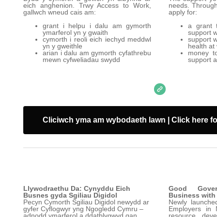
eich anghenion. Trwy Access to Work,
needs. Through
gallwch wneud cais am:
apply for:
grant i helpu i dalu am gymorth
a grant 
ymarferol yn y gwaith
support w
cymorth i reoli eich iechyd meddwl
support 
yn y gweithle
health at
arian i dalu am gymorth cyfathrebu
money to
mewn cyfweliadau swydd
support a
Cliciwch yma am wybodaeth lawn | Click here for
Llywodraethu Da: Cynyddu Eich
Good Gover
Busnes gyda Sgiliau Digidol
Business with 
Pecyn Cymorth Sgiliau Digidol newydd ar
Newly launched 
gyfer Cyflogwyr yng Ngogledd Cymru –
Employers in 
adnodd ymarferol a ddatblygwyd gan
resource dev