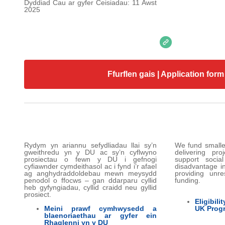
Dyddiad Cau ar gyfer Ceisiadau: 11 Awst
2025
Ffurflen gais | Application form
Rydym yn ariannu sefydliadau llai sy’n
We fund smalle
gweithredu yn y DU ac sy’n cyflwyno
delivering pr
prosiectau o fewn y DU i gefnogi
support socia
cyfiawnder cymdeithasol ac i fynd i’r afael
disadvantage in
ag anghydraddoldebau mewn meysydd
providing unre
penodol o ffocws – gan ddarparu cyllid
funding.
heb gyfyngiadau, cyllid craidd neu gyllid
prosiect.
Eligibili
Meini prawf cymhwysedd a
UK Prog
blaenoriaethau ar gyfer ein
Rhaglenni yn y DU