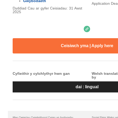
Gwybodaeth
Application Dea
Dyddiad Cau ar gyfer Ceisiadau: 31 Awst
2025
Ceisiwch yma | Apply here
Cyfieithir y cylchlythyr hwn gan
Welsh translat
by
dai : lingual
Mae Cwmnïau Cymdeithasol Cymru yn hysbysebu
Social Firms Wales ad