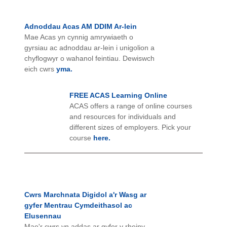
Adnoddau Acas AM DDIM Ar-lein
Mae Acas yn cynnig amrywiaeth o
gyrsiau ac adnoddau ar-lein i unigolion a
chyflogwyr o wahanol feintiau. Dewiswch
eich cwrs
yma.
FREE ACAS Learning Online
ACAS offers a range of online courses
and resources for individuals and
different sizes of employers. Pick your
course
here.
Cwrs Marchnata Digidol a'r Wasg ar
gyfer Mentrau Cymdeithasol ac
Elusennau
Mae'r cwrs yn addas ar gyfer y rheiny