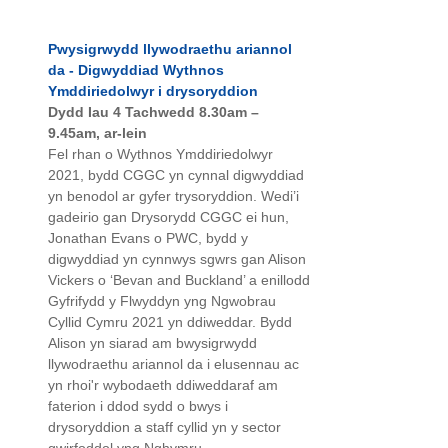
Pwysigrwydd llywodraethu ariannol
da - Digwyddiad Wythnos
Ymddiriedolwyr i drysoryddion
Dydd Iau 4 Tachwedd 8.30am –
9.45am, ar-lein
Fel rhan o Wythnos Ymddiriedolwyr
2021, bydd CGGC yn cynnal digwyddiad
yn benodol ar gyfer trysoryddion. Wedi’i
gadeirio gan Drysorydd CGGC ei hun,
Jonathan Evans o PWC, bydd y
digwyddiad yn cynnwys sgwrs gan Alison
Vickers o ‘Bevan and Buckland’ a enillodd
Gyfrifydd y Flwyddyn yng Ngwobrau
Cyllid Cymru 2021 yn ddiweddar. Bydd
Alison yn siarad am bwysigrwydd
llywodraethu ariannol da i elusennau ac
yn rhoi'r wybodaeth ddiweddaraf am
faterion i ddod sydd o bwys i
drysoryddion a staff cyllid yn y sector