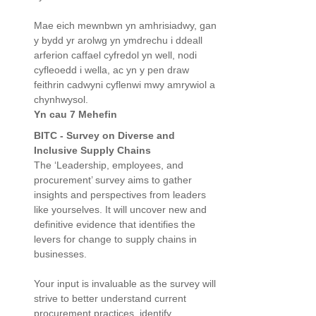
Mae eich mewnbwn yn amhrisiadwy, gan
y bydd yr arolwg yn ymdrechu i ddeall
arferion caffael cyfredol yn well, nodi
cyfleoedd i wella, ac yn y pen draw
feithrin cadwyni cyflenwi mwy amrywiol a
chynhwysol.
Yn cau 7 Mehefin
BITC - Survey on Diverse and
Inclusive Supply Chains
The ‘Leadership, employees, and
procurement’ survey aims to gather
insights and perspectives from leaders
like yourselves. It will uncover new and
definitive evidence that identifies the
levers for change to supply chains in
businesses.
Your input is invaluable as the survey will
strive to better understand current
procurement practices, identify