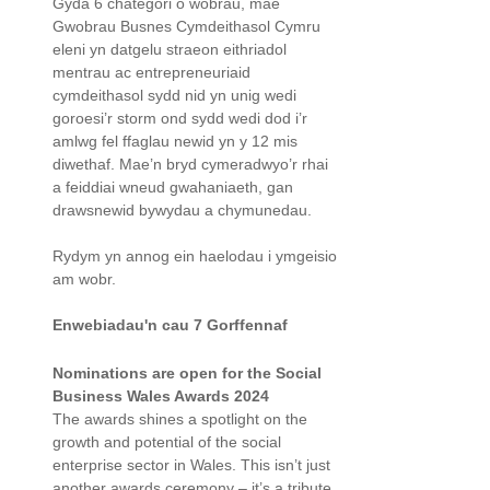
Gyda 6 chategori o wobrau, mae
Gwobrau Busnes Cymdeithasol Cymru
eleni yn datgelu straeon eithriadol
mentrau ac entrepreneuriaid
cymdeithasol sydd nid yn unig wedi
goroesi’r storm ond sydd wedi dod i’r
amlwg fel ffaglau newid yn y 12 mis
diwethaf. Mae’n bryd cymeradwyo’r rhai
a feiddiai wneud gwahaniaeth, gan
drawsnewid bywydau a chymunedau.
Rydym yn annog ein haelodau i ymgeisio
am wobr.
Enwebiadau'n cau 7 Gorffennaf
Nominations are open for the Social
Business Wales Awards 2024
The awards shines a spotlight on the
growth and potential of the social
enterprise sector in Wales. This isn’t just
another awards ceremony – it’s a tribute