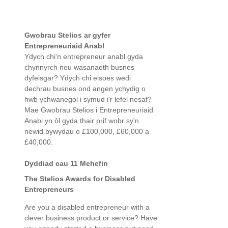
Gwobrau Stelios ar gyfer
Entrepreneuriaid Anabl
Ydych chi'n entrepreneur anabl gyda
chynnyrch neu wasanaeth busnes
dyfeisgar? Ydych chi eisoes wedi
dechrau busnes ond angen ychydig o
hwb ychwanegol i symud i'r lefel nesaf?
Mae Gwobrau Stelios i Entrepreneuriaid
Anabl yn ôl gyda thair prif wobr sy'n
newid bywydau o £100,000, £60,000 a
£40,000.
Dyddiad cau 11 Mehefin
The Stelios Awards for Disabled
Entrepreneurs
Are you a disabled entrepreneur with a
clever business product or service? Have