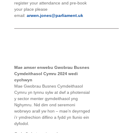
register your attendance and pre-book
your place please
email:
arwen.jones@parliament.uk
Mae amser enwebu Gwobrau Busnes
Cymdeithasol Cymru 2024 wedi
cychwyn
Mae Gwobrau Busnes Cymdeithasol
Cymru yn tynnu sylw at dwf a photensial
y sector menter gymdeithasol yng
Nghymru. Nid dim ond seremoni
wobrwyo arall yw hon – mae’n deyrnged
i’r ymdrechion diflino a fydd yn llunio ein
dyfodol.