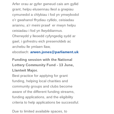
Arfer orau ar gyfer gwneud cais am gyllid
grant, helpu elusennau lleol a grwpiau
cymunedol a chlybiau i fod yn ymwybodol
o'r gwahanol ffrydiau cyllido, ceisiadau
ariannu, a'r meini prawf er mwyn helpu
ceisiadau i fod yn llwyddiannus.
Oherwydd y lleoedd cyfyngedig sydd ar
gael, i gofrestru eich presenoldeb ac
archebu lle ymlaen llaw,
ebostiwch:
arwen.jones@parliament.uk
Funding session with the National
Lottery Community Fund - 13 June,
Llantwit Major.
Best practice for applying for grant
funding, helping local charities and
community groups and clubs become
aware of the different funding streams,
funding applications, and the eligibility
criteria to help applications be successful.
Due to limited available spaces, to