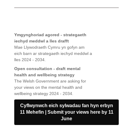
Ymgynghoriad agored - strategaeth
iechyd meddwl a lles drafft
Mae Llywodraeth Cymru yn gofyn am
eich barn ar strategaeth iechyd meddwl a
lles 2024 - 2034.
Open consultation - draft mental
health and wellbeing strategy
The Welsh Government are asking for
your views on the mental health and
wellbeing strategy 2024 - 2034.
Cyflwynwch eich sylwadau fan hyn erbyn
11 Mehefin | Submit your views here by 11
June