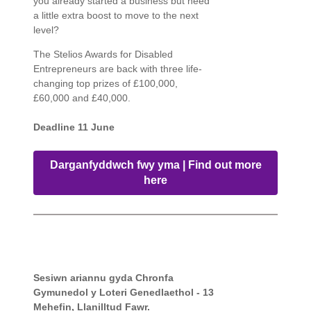
you already started a business but need
a little extra boost to move to the next
level?
The Stelios Awards for Disabled
Entrepreneurs are back with three life-
changing top prizes of £100,000,
£60,000 and £40,000.
Deadline 11 June
Darganfyddwch fwy yma | Find out more
here
Sesiwn ariannu gyda Chronfa
Gymunedol y Loteri Genedlaethol - 13
Mehefin, Llanilltud Fawr.