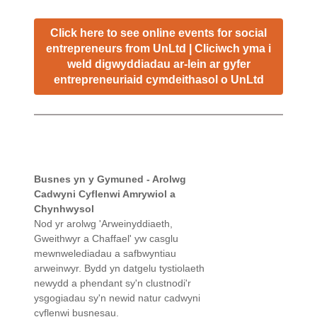
Click here to see online events for social
entrepreneurs from UnLtd | Cliciwch yma i
weld digwyddiadau ar-lein ar gyfer
entrepreneuriaid cymdeithasol o UnLtd
Busnes yn y Gymuned - Arolwg
Cadwyni Cyflenwi Amrywiol a
Chynhwysol
Nod yr arolwg 'Arweinyddiaeth,
Gweithwyr a Chaffael' yw casglu
mewnwelediadau a safbwyntiau
arweinwyr. Bydd yn datgelu tystiolaeth
newydd a phendant sy'n clustnodi'r
ysgogiadau sy'n newid natur cadwyni
cyflenwi busnesau.