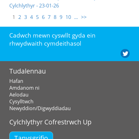
Cylchlythyr - 23-01-26
1
2
3
4
5
6
7
8
9
10
...
>>
Cadwch mewn cyswllt gyda ein
rhwydwaith cymdeithasol
Tudalennau
Hafan
Amdanom ni
Aelodau
Cysylltwch
Newyddion/Digwyddiadau
Cylchlythyr Cofrestrwch Up
Tanysgrifio