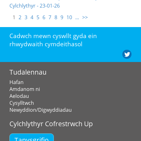
Cylchlythyr - 23-01-26
1
2
3
4
5
6
7
8
9
10
...
>>
Cadwch mewn cyswllt gyda ein
rhwydwaith cymdeithasol
Tudalennau
Hafan
Amdanom ni
Aelodau
Cysylltwch
Newyddion/Digwyddiadau
Cylchlythyr Cofrestrwch Up
Tanysgrifio