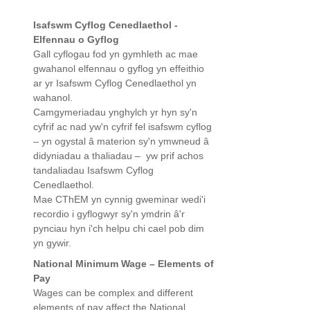
Isafswm Cyflog Cenedlaethol -
Elfennau o Gyflog
Gall cyflogau fod yn gymhleth ac mae
gwahanol elfennau o gyflog yn effeithio
ar yr Isafswm Cyflog Cenedlaethol yn
wahanol.
Camgymeriadau ynghylch yr hyn sy'n
cyfrif ac nad yw'n cyfrif fel isafswm cyflog
– yn ogystal â materion sy'n ymwneud â
didyniadau a thaliadau – yw prif achos
tandaliadau Isafswm Cyflog
Cenedlaethol.
Mae CThEM yn cynnig gweminar wedi'i
recordio i gyflogwyr sy'n ymdrin â'r
pynciau hyn i'ch helpu chi cael pob dim
yn gywir.
National Minimum Wage – Elements of
Pay
Wages can be complex and different
elements of pay affect the National