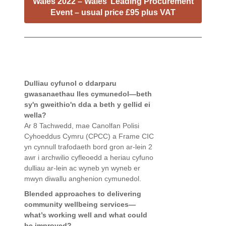
Wales 2022 – Wales’ Leading Procurement
Event – usual price £95 plus VAT
Dulliau cyfunol o ddarparu
gwasanaethau lles cymunedol—beth
sy'n gweithio'n dda a beth y gellid ei
wella?
Ar 8 Tachwedd, mae Canolfan Polisi
Cyhoeddus Cymru (CPCC) a Frame CIC
yn cynnull trafodaeth bord gron ar-lein 2
awr i archwilio cyfleoedd a heriau cyfuno
dulliau ar-lein ac wyneb yn wyneb er
mwyn diwallu anghenion cymunedol.
Blended approaches to delivering
community wellbeing services—
what’s working well and what could
be improved?