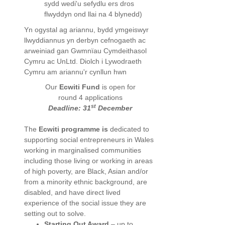
sydd wedi'u sefydlu ers dros
flwyddyn ond llai na 4 blynedd)
Yn ogystal ag ariannu, bydd ymgeiswyr
llwyddiannus yn derbyn cefnogaeth ac
arweiniad gan Gwmnïau Cymdeithasol
Cymru ac UnLtd. Diolch i Lywodraeth
Cymru am ariannu'r cynllun hwn
Our
Ecwiti Fund
is open for
round 4 applications
st
Deadline: 31
December
The
Ecwiti programme is
dedicated to
supporting social entrepreneurs in Wales
working in marginalised communities
including those living or working in areas
of high poverty, are Black, Asian and/or
from a minority ethnic background, are
disabled, and have direct lived
experience of the social issue they are
setting out to solve.
Starting Out Award
– up to