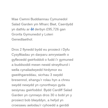
Mae Cwmni Buddiannau Cymunedol
Salad Garden ym Mharc Biwt, Caerdydd
yn dathlu ar
ôl
derbyn £95,726 gan
Gronfa Gymunedol y Loteri
Genedlaethol.
Dros 2 flynedd bydd eu prosiect i Dyfu
Cysylltiadau yn darparu amrywiaeth o
gyfleoedd gwirfoddoli o fudd i'r gymuned
a buddsoddi mewn newid strwythurol i
wella cynaliadwyedd hirdymor eu
gweithgareddau, sicrhau 3 swydd
bresennol, ehangu'r rolau hyn a chreu
swydd newydd yn cynorthwyo gyda
sesiynau gwirfoddol. Bydd Cardiff Salad
Garden yn cynnwys dros 30 o bobl yn y
prosiect bob blwyddyn, a hefyd yn
croesawu aelodau'r cyhoedd a gerddi