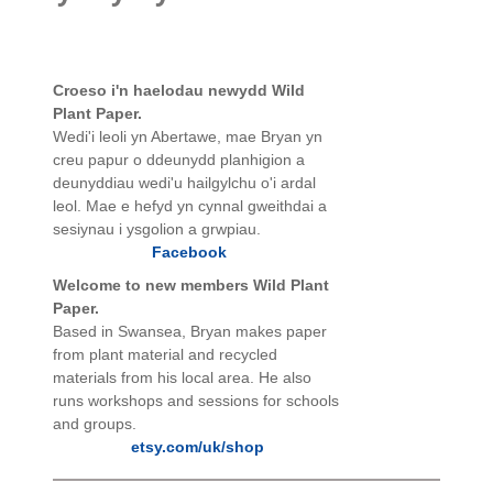
Croeso i'n haelodau newydd Wild
Plant Paper.
Wedi'i leoli yn Abertawe, mae Bryan yn
creu papur o ddeunydd planhigion a
deunyddiau wedi'u hailgylchu o'i ardal
leol. Mae e hefyd yn cynnal gweithdai a
sesiynau i ysgolion a grwpiau.
Facebook
Welcome to new members Wild Plant
Paper.
Based in Swansea, Bryan makes paper
from plant material and recycled
materials from his local area. He also
runs workshops and sessions for schools
and groups.
etsy.com/uk/shop