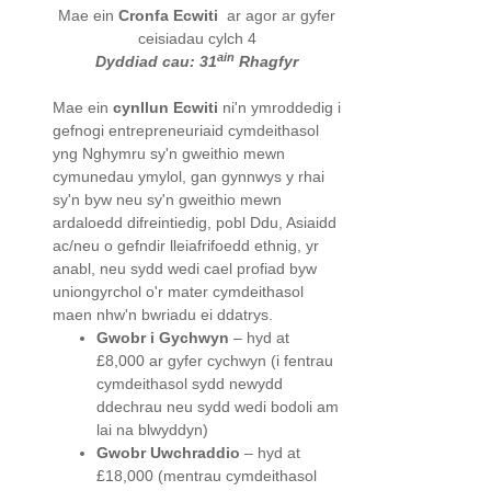
Mae ein
Cronfa Ecwiti
ar agor ar gyfer
ceisiadau cylch 4
ain
Dyddiad cau: 31
Rhagfyr
Mae ein
cynllun Ecwiti
ni'n ymroddedig i
gefnogi entrepreneuriaid cymdeithasol
yng Nghymru sy'n gweithio mewn
cymunedau ymylol, gan gynnwys y rhai
sy'n byw neu sy'n gweithio mewn
ardaloedd difreintiedig, pobl Ddu, Asiaidd
ac/neu o gefndir lleiafrifoedd ethnig, yr
anabl, neu sydd wedi cael profiad byw
uniongyrchol o'r mater cymdeithasol
maen nhw'n bwriadu ei ddatrys.
Gwobr i Gychwyn
– hyd at
£8,000 ar gyfer cychwyn (i fentrau
cymdeithasol sydd newydd
ddechrau neu sydd wedi bodoli am
lai na blwyddyn)
Gwobr Uwchraddio
– hyd at
£18,000 (mentrau cymdeithasol