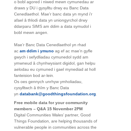
o bobl agored i niwed mewn cymunedau ar
draws y DU i gysylltu drwy eu Banc Data
Cenedlaethol. Mae'r banc data yn mynd i'r
afael â thlodi data yn uniongyrchol drwy
ddarparu SIMS am ddim a data symudol i
bobl mewn angen.
Mae’r Banc Data Cenedlaethol yn rhad
ac
am ddim i ymuno
ag ef ac mae’n gyfle
gwych i sefydliadau cymunedol sydd am
ymwneud â chynhwysiant digidol, gan helpu
aelodau eu cymuned i gael mynediad at holl
fanteision bod ar-lein.
Os oes gennych unrhyw ymholiadau,
cysylltwch â thîm y Banc Data
yn
databank@goodthingsfoundation.org
.
Free mobile data for your community
members – Q&A
15 November 2PM
Digital Communities Wales’ partner, Good
Things Foundation, are helping thousands of
vulnerable people in communities across the