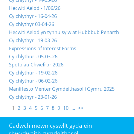
Cylchlythyr - 14-05-26
Hecwiti Aelod - 1/06/26
Cylchlythyr - 16-04-26
Cylchlythyr 03-04-26
Hecwiti Aelod yn tynnu sylw at Hubbbub Penarth
Cylchlythyr - 19-03-26
Expressions of Interest Forms
Cylchlythur - 05-03-26
Spotolau Chwefror 2026
Cylchlythur - 19-02-26
Cylchlythur - 06-02-26
Maniffesto Menter Gymdeithasol i Gymru 2025
Cylchlythyr - 23-01-26
1
2
3
4
5
6
7
8
9
10
...
>>
Cadwch mewn cyswllt gyda ein
rhwydwaith cymdeithasol